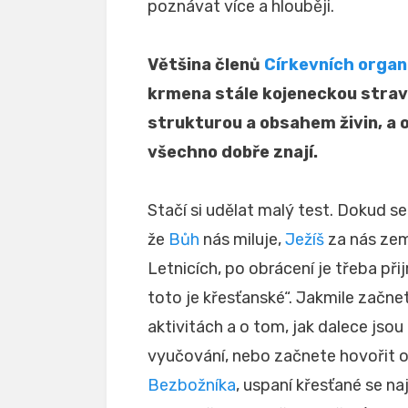
poznávat více a hlouběji.
Většina členů
Církevních organ
krmena stále kojeneckou stravou
strukturou a obsahem živin, a
všechno dobře znají.
Stačí si udělat malý test. Dokud s
že
Bůh
nás miluje,
Ježíš
za nás zemř
Letnicích, po obrácení je třeba při
toto je křesťanské“. Jakmile začn
aktivitách a o tom, jak dalece jsou 
vyučování, nebo začnete hovořit 
Bezbožníka
, uspaní křesťané se na