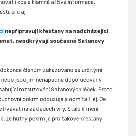
ovat i zcela klamné a lživé informace,
tí, sílu aj.
cí
nepřipravují křesťany na nadcházející
koumat, neodkrývají současné Satanovy
 dokonce členům zakazováno se určitými
, nebo jsou jim nenápadně doporučovány
bsahující rozsuzování Satanových léček. Proto
uchovní pokrm odpuzuje a odmítají jej. Je
trvávat na základech víry. Stálé krmení
e, že hutný pokrm je pro takové křesťany