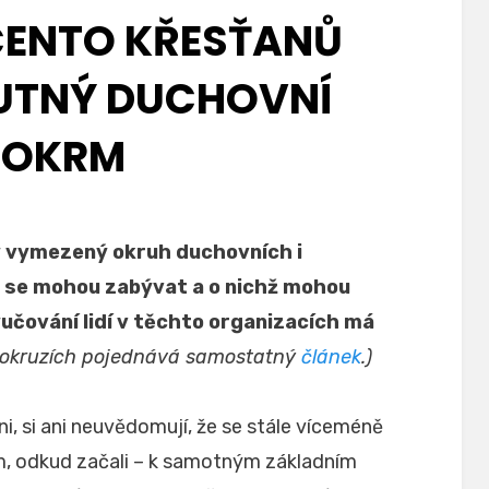
CENTO KŘESŤANŮ
UTNÝ DUCHOVNÍ
POKRM
Zveřejněno
Autor
6.7.2026
odkrytelzi
dne
ý vymezený okruh duchovních i
i se mohou zabývat a o nichž mohou
yučování lidí v těchto organizacích má
 okruzích pojednává samostatný
článek
.)
i, si ani neuvědomují, že se stále víceméně
tam, odkud začali – k samotným základním