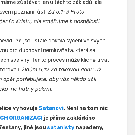
emáme zůstávat jen u těchto základů, ale
svém poznání růst.
Žd 6,1-3 Proto
ení o Kristu, ale směřujme k dospělosti.
vidí, že jsou stále dokola syceni ve svých
vou pro duchovní nemluvňata, která se
ech své víry. Tento proces může klidně trvat
ozorovali.
Židům 5,12 Za takovou dobu už
ím opět potřebujete, aby vás někdo učil
léko, ne hutný pokrm.
elice vyhovuje
Satanovi
. Není na tom nic
ÍCH ORGANIZACÍ
je přímo zakládáno
řesťany, jiné jsou
satanisty
napadeny,