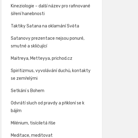
Kineziologie – další název pro rafinované
šíření hanebnosti
Taktiky Satana na oklamání Světa
Satanovy prezentace nejsou ponuré,
smutné a skličující
Maitreya, Metteyya, prichod.cz
Spiritizmus, vyvolávání duchů, kontakty
se zemřelými
Setkání s Bohem
Odvrátí sluch od pravdy a přikloní se k
bájím
Milénium, tisíciletá říše
Meditace, meditovat