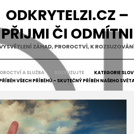
ODKRYTELZI.CZ –
PŘIJMI ČI ODMÍTNI
VYSVĚTLENÍ ZÁHAD, PROROCTVÍ, K ROZSUZOVÁN
OROCTVÍ A SLUŽBA
ROZSUZUJTE
KATEGORIE SLO
PŘÍBĚH VŠECH PŘÍBĚHŮ – SKUTEČNÝ PŘÍBĚH NAŠEHO SVĚT