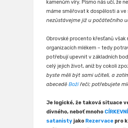
kamenům víry. Písmo nás učí, že n
máme směřovat k dospělosti a ve 
nezůstávejme již u počátečního uč
Obrovské procento křesťanů však ne
organizacích mlékem – tedy potra
potřebují upevnit v základních bod
celý jejich život, aniž by cokoli zp
byste měli být sami učiteli, a zat
abecedě
Boží
řeči; potřebujete m
Je logické, že taková situace v
divného, neboť mnoho
CÍRKEVN
satanisty
jako
Rezervace
pro k