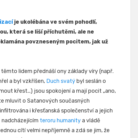
izací
je ukolébána ve svém pohodlí,
, která se liší příchutěmi, ale ne
 oklamána povzneseným pocitem, jak už
e těmto lidem přednáší ony základy víry (např.
el a byl vzkříšen,
Duch svatý
byl seslán o
jmout křest…) jsou spokojení a mají pocit „ano,
ete mluvit o Satanových současných
infiltrována i křesťanská společenství a jejich
o nadcházejícím
teroru humanity
a vládě
jednou cítí velmi nepříjemně a zdá se jim, že