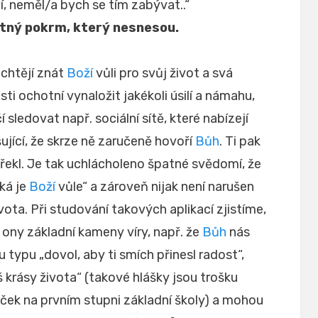
í, neměl/a bych se tím zabývat..“
utný pokrm, který nesnesou.
 chtějí znát
Boží
vůli pro svůj život a svá
ti ochotní vynaložit jakékoli úsilí a námahu,
 sledovat např. sociální sítě, které nabízejí
ující, že skrze ně zaručeně hovoří
Bůh
. Ti pak
řekl. Je tak uchlácholeno špatné svědomí, že
aká je
Boží
vůle“ a zároveň nijak není narušen
ta. Při studování takových aplikací zjistíme,
 ony základní kameny víry, např. že
Bůh
nás
 typu „dovol, aby ti smích přinesl radost“,
eš krásy života“ (takové hlášky jsou trošku
ek na prvním stupni základní školy) a mohou