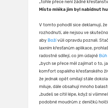
„tohle přece není žádné křesťanstv
Místo mléka jim byl nabídnut h
V tomto pohodlí sice deklamují, že
rozhodnutí, ale nejsou ve skutečnos
aby
Boží
vůli opravdu poznali. Stačí
laxním křesťanům aplikace, prohlaš
radostně sdílejí, co jim údajně
Bůh
„bych se přece měl zajímat o to, j
komfort ospalého křesťanského živo
že jednak opět omílají stále dokola
miluje, dále obsahují mnoho balastu
„budeš se cítil lépe, když si všimn
podobné moudrům z deníčků holčič