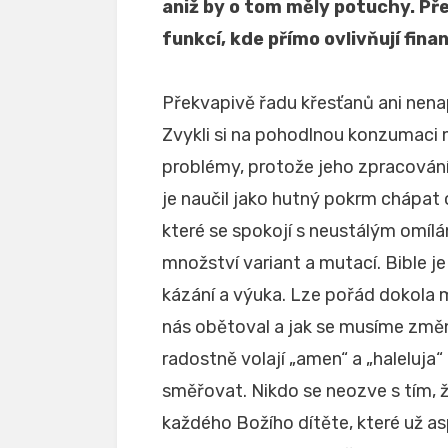
aniž by o tom měly potuchy. Př
funkcí, kde přímo ovlivňují fina
Překvapivě řadu křesťanů ani nenap
Zvykli si na pohodlnou konzumaci 
problémy, protože jeho zpracován
je naučil jako hutný pokrm chápa
které se spokojí s neustálým omí
množství variant a mutací. Bible je
kázání a výuka. Lze pořád dokola m
nás obětoval a jak se musíme změn
radostně volají „amen“ a „haleluja“
směřovat. Nikdo se neozve s tím, ž
každého Božího dítěte, které už as