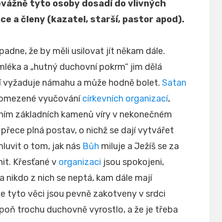
evážně tyto osoby dosadí do vlivných
nce a členy (kazatel, starší, pastor apod).
adne, že by měli usilovat jít někam dále.
mléka a „hutný duchovní pokrm“ jim dělá
í vyžaduje námahu a může hodně bolet.
Satan
t omezené vyučování
církevních organizací
,
láním základních kamenů víry v nekonečném
 přece plná postav, o nichž se dají vytvářet
luvit o tom, jak nás
Bůh
miluje a Ježíš se za
it. Křesťané v
organizaci
jsou spokojeni,
 a nikdo z nich se neptá, kam dále mají
e tyto věci jsou pevně zakotveny v srdci
poň trochu duchovně vyrostlo, a že je třeba