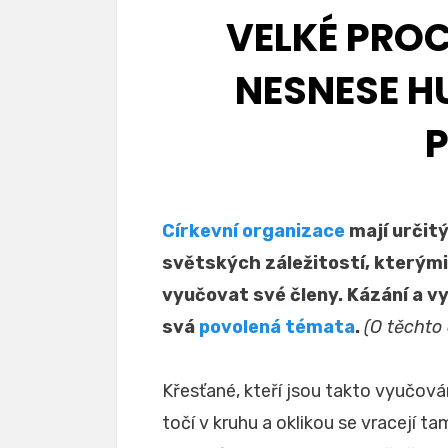
VELKÉ PRO
NESNESE H
Církevní organizace
mají určit
světských záležitostí, kterým
vyučovat své členy.
Kázání a v
svá
povolená témata
.
(O těchto
Křesťané, kteří jsou takto vyučován
točí v kruhu a oklikou se vracejí 