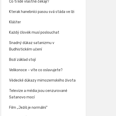
Co ti lidé vlastně čekají?
Kterak hanebníci pasou svá stáda ve lži
Klášter
Každý člověk musí poslouchat
Snadný důkaz satanizmu v
Budhistickém učení
Boží základ stojí
Velikonoce – víte co oslavujete?
Vědecké důkazy mimozemského života
Televize a média jsou cenzurované
Satanovo mocí
Film „Ježíš je normální“