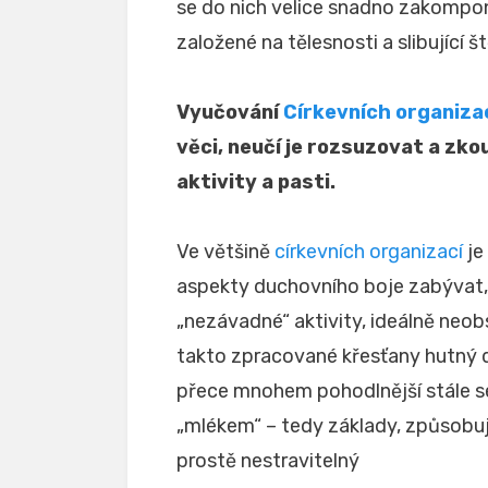
se do nich velice snadno zakompon
založené na tělesnosti a slibující štěs
Vyučování
Církevních organiza
věci, neučí je rozsuzovat a z
aktivity a pasti.
Ve většině
církevních organizací
je
aspekty duchovního boje zabývat
„nezávadné“ aktivity, ideálně neo
takto zpracované křesťany hutný d
přece mnohem pohodlnější stále se
„mlékem“ – tedy základy, způsobuj
prostě nestravitelný