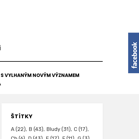
Í
V S VYLHANÝM NOVÝM VÝZNAMEM
A
ŠTÍTKY
A
(22)
B
(43)
Bludy
(31)
C
(17)
Ch
(6)
D
(43)
E
(17)
F
(11)
G
(3)