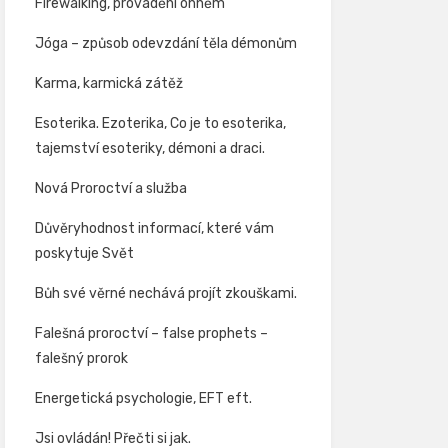
Firewalking, provádění ohněm
Jóga – způsob odevzdání těla démonům
Karma, karmická zátěž
Esoterika. Ezoterika, Co je to esoterika,
tajemství esoteriky, démoni a draci.
Nová Proroctví a služba
Důvěryhodnost informací, které vám
poskytuje Svět
Bůh své věrné nechává projít zkouškami.
Falešná proroctví – false prophets –
falešný prorok
Energetická psychologie, EFT eft.
Jsi ovládán! Přečti si jak.