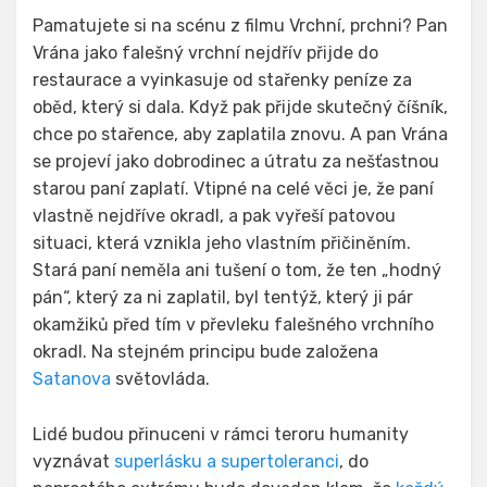
Pamatujete si na scénu z filmu Vrchní, prchni? Pan
Vrána jako falešný vrchní nejdřív přijde do
restaurace a vyinkasuje od stařenky peníze za
oběd, který si dala. Když pak přijde skutečný číšník,
chce po stařence, aby zaplatila znovu. A pan Vrána
se projeví jako dobrodinec a útratu za nešťastnou
starou paní zaplatí. Vtipné na celé věci je, že paní
vlastně nejdříve okradl, a pak vyřeší patovou
situaci, která vznikla jeho vlastním přičiněním.
Stará paní neměla ani tušení o tom, že ten „hodný
pán“, který za ni zaplatil, byl tentýž, který ji pár
okamžiků před tím v převleku falešného vrchního
okradl. Na stejném principu bude založena
Satanova
světovláda.
Lidé budou přinuceni v rámci teroru humanity
vyznávat
superlásku a supertoleranci
, do