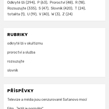
Odkryté lži
(294)
P
(63)
Proroctví
(48)
R
(18)
Rozsuzujte
(335)
S
(47)
Slovník
(420)
T
(24)
totalita
(1)
U
(19)
V
(40)
W
(3)
Z
(24)
RUBRIKY
odkryté lži v okultizmu
proroctví a služba
rozsuzujte
slovník
PŘÍSPĚVKY
Televize a média jsou cenzurované Satanovo mocí
Film „Ježíš je normální“