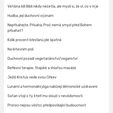
Většina lidí Bibli nikdy nečetla, ale myslí si, že ví, co v ní je
Hudba, její duchovní význam
Nepřísahejte, Přísaha, Proč nemá smysl před Bohem
přísahat?
Kolik procent křesťanů jde špatně
Na bitevním poli
Duchovní pozadí vegetariánství/veganství
Reflexní terapie, thajské a shiatsu masáže
Ježíš Kristus vede svou Církev
Lunární a hormonální jóga nabízejí démonické uzdravení
Satan stojí o ty, kteří mu slouží v nevědomosti
Proroci nejsou věštci, předpovídající budoucnost