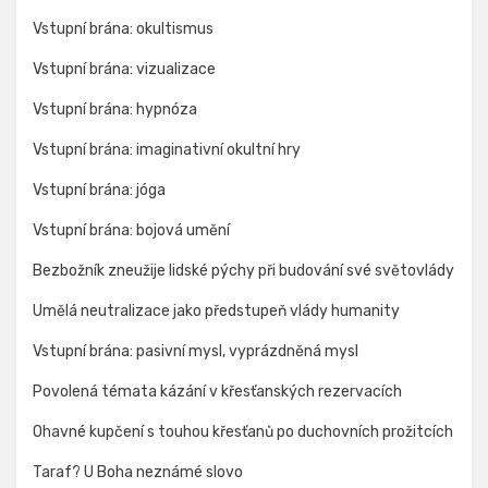
Vstupní brána: okultismus
Vstupní brána: vizualizace
Vstupní brána: hypnóza
Vstupní brána: imaginativní okultní hry
Vstupní brána: jóga
Vstupní brána: bojová umění
Bezbožník zneužije lidské pýchy při budování své světovlády
Umělá neutralizace jako předstupeň vlády humanity
Vstupní brána: pasivní mysl, vyprázdněná mysl
Povolená témata kázání v křesťanských rezervacích
Ohavné kupčení s touhou křesťanů po duchovních prožitcích
Taraf? U Boha neznámé slovo