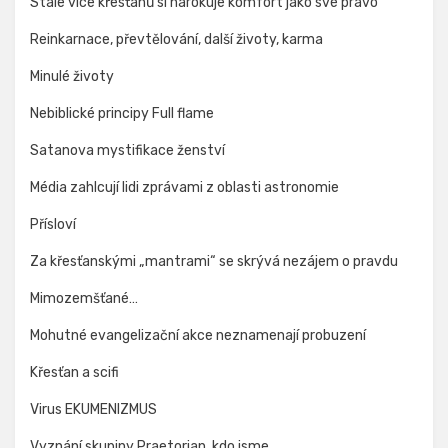
Stále více křesťanů si nárokuje komfort jako své právo
Reinkarnace, převtělování, další životy, karma
Minulé životy
Nebiblické principy Full flame
Satanova mystifikace ženství
Média zahlcují lidi zprávami z oblasti astronomie
Přísloví
Za křesťanskými „mantrami“ se skrývá nezájem o pravdu
Mimozemšťané…
Mohutné evangelizační akce neznamenají probuzení
Křesťan a scifi
Virus EKUMENIZMUS
Vyznání skupiny Praetorian, kdo jsme