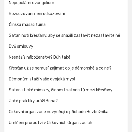
Nepopulární evangelium
Rozsuzování není odsuzování
Čínská masáž tuina
Satan nutí křesťany, aby se snažili zastavit nezastavitelné
Dvě smlouvy
Nesnášíš náboženství? Bůh také
Křesťan už se nemusí zajímat co je démonské a co ne?
Démonům stačí vaše dvojaká mysl
Satanistické mimikry, činnost satanistů mezi křesťany
Jaké praktiky uráží Boha?
Církevní organizace nevyučují o příchodu Bezbožníka
Umlčení proroctví v Církevních Organizacích