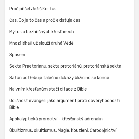
Proč přišel Ježíš Kristus
Čas, Co je to čas a proč existuje čas
Mýtus o bezhříšných křesťanech
Mnozí lékaři už slouží druhé Vědě
Spasení
Sekta Praetorianu, sekta pretoriánů, pretoriánská sekta
Satan potřebuje falešné důkazy blížícího se konce
Naivním křesťanům stačí citace z Bible
Odlišnost evangelií jako argument proti důvěryhodnosti
Bible
Apokalyptická proroctví – křesťanský adrenalin
Okultizmus, okultismus, Magie, Kouzlení, Čarodějnictví