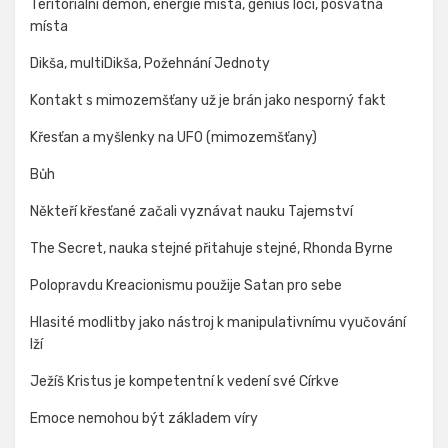
Teritoriální démon, energie místa, genius loci, posvátná
místa
Dikša, multiDikša, Požehnání Jednoty
Kontakt s mimozemšťany už je brán jako nesporný fakt
Křesťan a myšlenky na UFO (mimozemšťany)
Bůh
Někteří křesťané začali vyznávat nauku Tajemství
The Secret, nauka stejné přitahuje stejné, Rhonda Byrne
Polopravdu Kreacionismu použije Satan pro sebe
Hlasité modlitby jako nástroj k manipulativnímu vyučování
lží
Ježíš Kristus je kompetentní k vedení své Církve
Emoce nemohou být základem víry