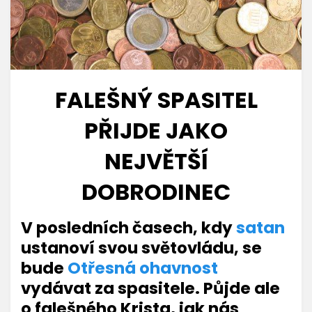
FALEŠNÝ SPASITEL
PŘIJDE JAKO
NEJVĚTŠÍ
DOBRODINEC
Zveřejněno
Autor
28.6.2026
odkrytelzi
V posledních časech, kdy
satan
dne
ustanoví svou světovládu, se
bude
Otřesná ohavnost
vydávat za spasitele. Půjde ale
o falešného Krista, jak nás