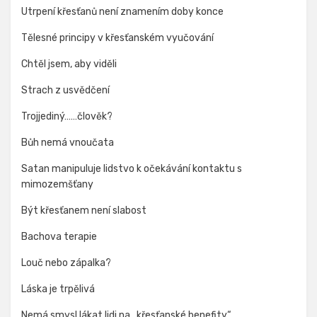
Utrpení křesťanů není znamením doby konce
Tělesné principy v křesťanském vyučování
Chtěl jsem, aby viděli
Strach z usvědčení
Trojjediný……člověk?
Bůh nemá vnoučata
Satan manipuluje lidstvo k očekávání kontaktu s
mimozemšťany
Být křesťanem není slabost
Bachova terapie
Louč nebo zápalka?
Láska je trpělivá
Nemá smysl lákat lidi na „křesťanské benefity“