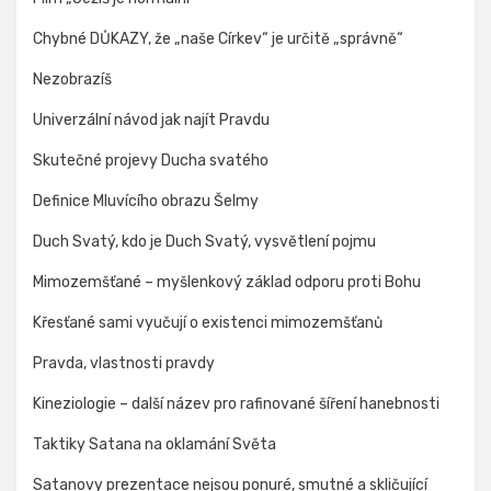
Chybné DŮKAZY, že „naše Církev“ je určitě „správně“
Nezobrazíš
Univerzální návod jak najít Pravdu
Skutečné projevy Ducha svatého
Definice Mluvícího obrazu Šelmy
Duch Svatý, kdo je Duch Svatý, vysvětlení pojmu
Mimozemšťané – myšlenkový základ odporu proti Bohu
Křesťané sami vyučují o existenci mimozemšťanů
Pravda, vlastnosti pravdy
Kineziologie – další název pro rafinované šíření hanebnosti
Taktiky Satana na oklamání Světa
Satanovy prezentace nejsou ponuré, smutné a skličující