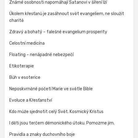
Známé osobnosti napomáhají Satanovi v šíření lží
Úkolem křesťanů je zasáhnout svět evangeliem, ne sloužit
charitě
Zdravý a bohatý – falešné evangelium prosperity
Celostní medicína
Floating – nenápadné nebezpečí
Etikoterapie
Bůh v esoterice
Neposkvrněné početí Marie ve světle Bible
Evoluce a Křesťanství
Kdo může sjednotit celý Svět. Kosmický Kristus
I děti jsou terčem démonického útoku. Pomozme jim.
Pravidla a znaky duchovního boje