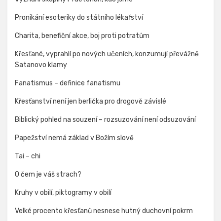
Pronikání esoteriky do státního lékařství
Charita, benefiční akce, boj proti potratům
Křesťané, vyprahlí po nových učeních, konzumují převážně
Satanovo klamy
Fanatismus – definice fanatismu
Křesťanství není jen berlička pro drogově závislé
Biblický pohled na souzení – rozsuzování není odsuzování
Papežství nemá základ v Božím slově
Tai – chi
O čem je váš strach?
Kruhy v obilí, piktogramy v obilí
Velké procento křesťanů nesnese hutný duchovní pokrm