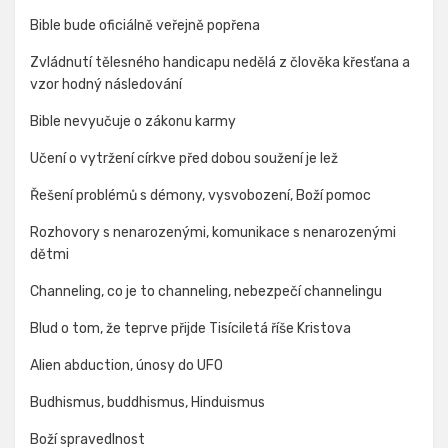
Bible bude oficiálně veřejně popřena
Zvládnutí tělesného handicapu nedělá z člověka křesťana a
vzor hodný následování
Bible nevyučuje o zákonu karmy
Učení o vytržení církve před dobou soužení je lež
Řešení problémů s démony, vysvobození, Boží pomoc
Rozhovory s nenarozenými, komunikace s nenarozenými
dětmi
Channeling, co je to channeling, nebezpečí channelingu
Blud o tom, že teprve přijde Tisíciletá říše Kristova
Alien abduction, únosy do UFO
Budhismus, buddhismus, Hinduismus
Boží spravedlnost