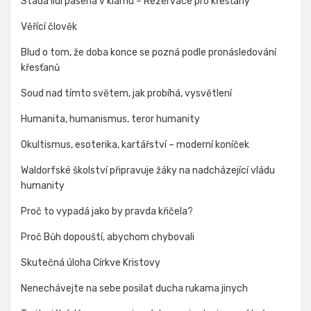
Stáda lidí pasená v klamu – Rezervace pro křesťany
Věřící člověk
Blud o tom, že doba konce se pozná podle pronásledování
křesťanů
Soud nad tímto světem, jak probíhá, vysvětlení
Humanita, humanismus, teror humanity
Okultismus, esoterika, kartářství – moderní koníček
Waldorfské školství připravuje žáky na nadcházející vládu
humanity
Proč to vypadá jako by pravda křičela?
Proč Bůh dopouští, abychom chybovali
Skutečná úloha Církve Kristovy
Nenechávejte na sebe posilat ducha rukama jinych