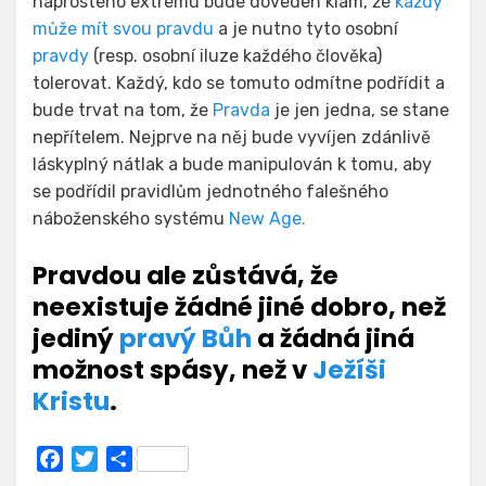
naprostého extrému bude doveden klam, že
každý
může mít svou pravdu
a je nutno tyto osobní
pravdy
(resp. osobní iluze každého člověka)
tolerovat. Každý, kdo se tomuto odmítne podřídit a
bude trvat na tom, že
Pravda
je jen jedna, se stane
nepřítelem. Nejprve na něj bude vyvíjen zdánlivě
láskyplný nátlak a bude manipulován k tomu, aby
se podřídil pravidlům jednotného falešného
náboženského systému
New Age.
Pravdou ale zůstává, že
neexistuje žádné jiné dobro, než
jediný
pravý Bůh
a žádná jiná
možnost spásy, než v
Ježíši
Kristu
.
F
T
S
a
w
h