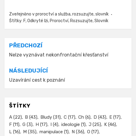
c
i
a
e
t
r
Zveřejněno v
proroctví a služba
,
rozsuzujte
,
slovník
Štítky:
F
,
Odkryté lži
,
Proroctví
,
Rozsuzujte
,
Slovník
b
t
e
o
e
o
r
k
Navigace
PŘEDCHOZÍ
pro
Nelze vyznávat nekonfrontační křesťanství
příspěvek
NÁSLEDUJÍCÍ
Uzavírání cest k poznání
ŠTÍTKY
A
(22)
B
(43)
Bludy
(31)
C
(17)
Ch
(6)
D
(43)
E
(17)
F
(11)
G
(3)
H
(17)
I
(4)
ideologie
(1)
J
(25)
K
(46)
L
(16)
M
(35)
manipulace
(1)
N
(36)
O
(17)