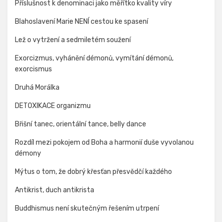
Příslušnost k denominaci jako měřítko kvality víry
Blahoslavení Marie NENÍ cestou ke spasení
Lež o vytržení a sedmiletém soužení
Exorcizmus, vyhánění démonů, vymítání démonů,
exorcismus
Druhá Morálka
DETOXIKACE organizmu
Břišní tanec, orientální tance, belly dance
Rozdíl mezi pokojem od Boha a harmonií duše vyvolanou
démony
Mýtus o tom, že dobrý křesťan přesvědčí každého
Antikrist, duch antikrista
Buddhismus není skutečným řešením utrpení