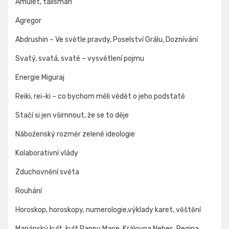
Amulet, talisman
Agregor
Abdrushin – Ve světle pravdy, Poselství Grálu, Doznívání
Svatý, svatá, svaté – vysvětlení pojmu
Energie Miguraj
Reiki, rei-ki – co bychom měli vědět o jeho podstatě
Stačí si jen všimnout, že se to děje
Náboženský rozměr zelené ideologie
Kolaborativní vlády
Zduchovnění světa
Rouhání
Horoskop, horoskopy, numerologie,výklady karet, věštění
Mariánský kult, kult Panny Marie, Královna Nebes, Regina