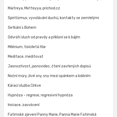
Maitreya, Metteyya, prichod.cz
Spiritizmus, vyvolávání duchů, kontakty se zemřelými
Setkání s Bohem
Odvrátí sluch od pravdy a přikloní se k bájím
Milénium, tisíciletá říše
Meditace, meditovat
Jasnozřivost, jasnovidec, čtení zavřených dopisů
Noční můry, živé sny, sny mezi spánkem a bděním
Kárací služba Církve
Hypnóza – regrese, regresivní hypnóza
Iniciace, zasvěcení
Fatimské zjevení Panny Marie, Panna Marie Fatimská