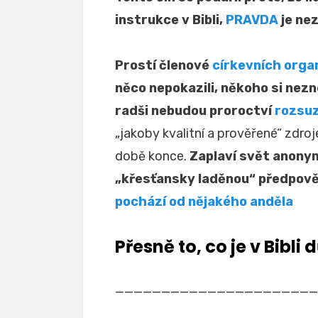
instrukce v Bibli,
PRAVDA
je nez
Prostí členové
církevních orga
něco nepokazili, někoho si nezne
radši nebudou proroctví
rozsu
„jakoby kvalitní a prověřené“ zdro
době konce.
Zaplaví svět anony
„křesťansky laděnou“ předpověd
pochází od nějakého anděla
Přesně to, co je v Bibl
——————————————————————