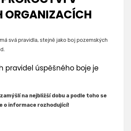
H ORGANIZACÍCH
Zveřejněno
Autor
10.6.2026
odkrytelzi
dne
má svá pravidla, stejně jako boj pozemských
d.
ch pravidel úspěšného boje je
 zamýšlí na nejbližší dobu a podle toho se
se o informace rozhodující!