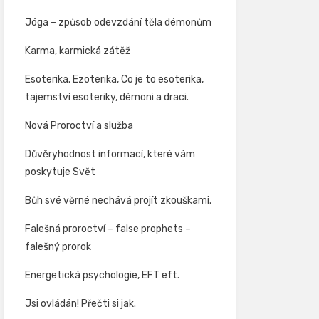
Jóga – způsob odevzdání těla démonům
Karma, karmická zátěž
Esoterika. Ezoterika, Co je to esoterika,
tajemství esoteriky, démoni a draci.
Nová Proroctví a služba
Důvěryhodnost informací, které vám
poskytuje Svět
Bůh své věrné nechává projít zkouškami.
Falešná proroctví – false prophets –
falešný prorok
Energetická psychologie, EFT eft.
Jsi ovládán! Přečti si jak.