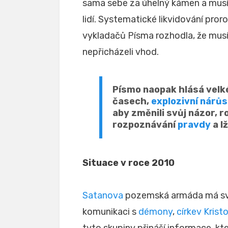
sama sebe za úhelný kámen a musí h
lidí. Systematické likvidování pro
vykladačů Písma rozhodla, že musí
nepřicházeli vhod.
Písmo naopak hlásá velk
časech,
explozivní nárůs
aby změnili svůj názor, 
rozpoznávání
pravdy
a lž
Situace v roce 2010
Satanova
pozemská armáda má sv
komunikaci s
démony
,
církev Krist