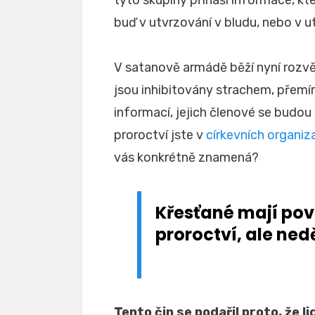
tyto skupiny přináší informace, kte
buď v utvrzování v bludu, nebo v u
V satanově armádě běží nyní rozvě
jsou inhibitovány strachem, přemí
informací, jejich členové se budou 
proroctví jste v
církevních organiz
vás konkrétně znamená?
Křesťané mají pov
proroctví, ale nedě
Tento čin se podařil proto, že li