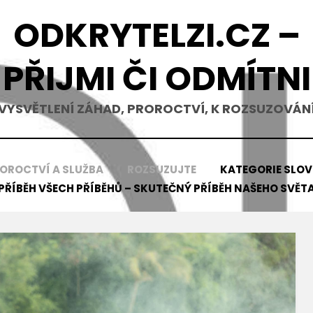
ODKRYTELZI.CZ –
PŘIJMI ČI ODMÍTNI
VYSVĚTLENÍ ZÁHAD, PROROCTVÍ, K ROZSUZOVÁN
OROCTVÍ A SLUŽBA
ROZSUZUJTE
KATEGORIE SLO
PŘÍBĚH VŠECH PŘÍBĚHŮ – SKUTEČNÝ PŘÍBĚH NAŠEHO SVĚT