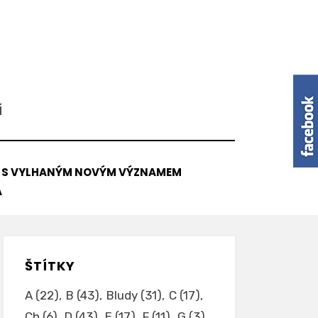
Í
V S VYLHANÝM NOVÝM VÝZNAMEM
A
ŠTÍTKY
A
(22)
B
(43)
Bludy
(31)
C
(17)
Ch
(6)
D
(43)
E
(17)
F
(11)
G
(3)