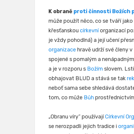
K obraně
proti činnosti Božích
může použít něco, co se tváří jako
křesťanskou
církevní
organizací poz
je vždy pohodlná) a její učení přes
organizace
hravě udrží své členy v 
spojené s pomalým a nenápadným 
a je v rozporu s
Božím
slovem. Lsti
obhajovat BLUD a stává se tak
rek
neboť sama sebe shledává dostate
tom, co může
Bůh
prostřednictví
„Obranu víry“ používají
Církevní Or
se nerozpadli jejich tradice i
organ