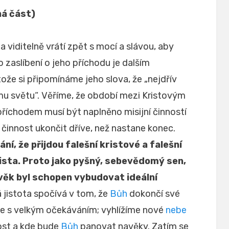
á část)
 viditelně vrátí zpět s mocí a slávou, aby
 zaslíbení o jeho příchodu je dalším
tože si připomínáme jeho slova, že „nejdřív
u světu“. Věříme, že období mezi Kristovým
íchodem musí být naplněno misijní činností
 činnost ukončit dříve, než nastane konec.
í, že přijdou falešní kristové a falešní
rista. Proto jako pyšný, sebevědomý sen,
věk byl schopen vybudovat ideální
 jistota spočívá v tom, že
Bůh
dokončí své
íme s velkým očekáváním; vyhlížíme nové
nebe
ost a kde bude
Bůh
panovat navěky. Zatím se