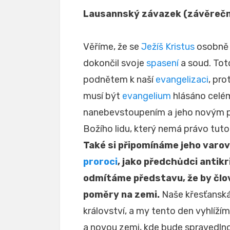
Lausannský závazek (závěrečn
Věříme, že se
Ježíš Kristus
osobně a
dokončil svoje
spasení
a soud. Toto
podnětem k naší
evangelizaci
, pro
musí být
evangelium
hlásáno celém
nanebevstoupením a jeho novým př
Božího lidu, který nemá právo tuto
Také si připomínáme jeho varován
proroci
, jako předchůdci antik
odmítáme představu, že by člo
poměry na zemi.
Naše křesťanská
království, a my tento den vyhlíž
a novou zemi, kde bude spravedln