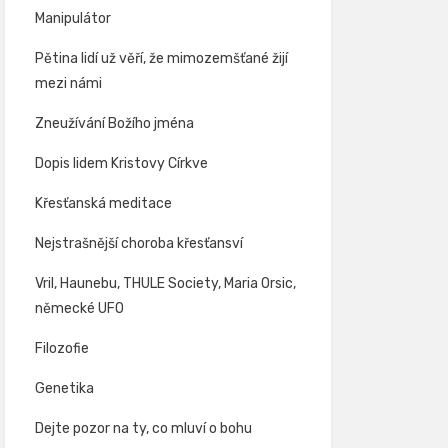
Manipulátor
Pětina lidí už věří, že mimozemšťané žijí
mezi námi
Zneužívání Božího jména
Dopis lidem Kristovy Církve
Křesťanská meditace
Nejstrašnější choroba křesťansví
Vril, Haunebu, THULE Society, Maria Orsic,
německé UFO
Filozofie
Genetika
Dejte pozor na ty, co mluví o bohu