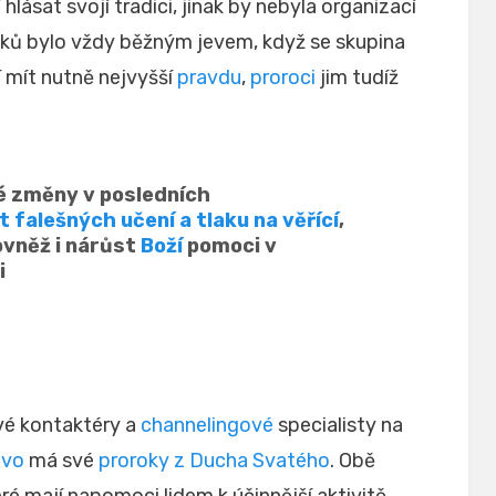
lásat svojí tradici, jinak by nebyla organizací
roků bylo vždy běžným jevem, když se skupina
 mít nutně nejvyšší
pravdu
,
proroci
jim tudíž
é změny v posledních
t falešných učení a tlaku na věřící
,
rovněž i nárůst
Boží
pomoci v
i
é kontaktéry a
channelingové
specialisty na
ovo
má své
proroky z Ducha Svatého
. Obě