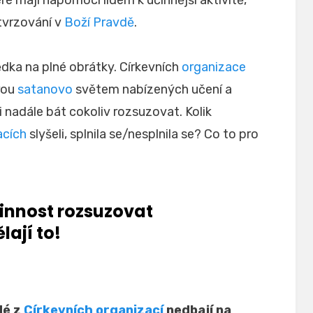
ré mají napomoci lidem k účinnější aktivitě,
tvrzování v
Boží Pravdě
.
dka na plné obrátky. Církevních
organizace
rou
satanovo
světem nabízených učení a
i nadále bát cokoliv rozsuzovat. Kolik
acích
slyšeli, splnila se/nesplnila se? Co to pro
innost rozsuzovat
lají to!
dé z
Církevních organizací
nedbají na