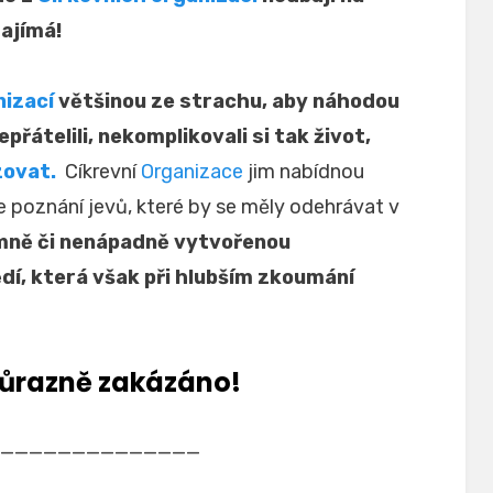
ajímá!
nizací
většinou ze strachu, aby náhodou
přátelili, nekomplikovali si tak život,
zovat.
Cíkrevní
Organizace
jim nabídnou
je poznání jevů, které by se měly odehrávat v
mně či nenápadně vytvořenou
í, která však při hlubším zkoumání
i důrazně zakázáno!
——————————————