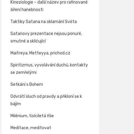
Kineziologie – další název pro rafinované
šíření hanebnosti
Taktiky Satana na oklamání Světa
Satanovy prezentace nejsou ponuré,
smutné a skličující
Maitreya, Metteyya, prichod.cz
Spiritizmus, vyvolávání duchů, kontakty
se zemřelými
Setkání s Bohem
Odvrátí sluch od pravdy a přikloní se k
bájím
Milénium, tisíciletá říše
Meditace, meditovat