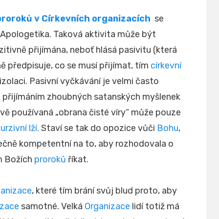
 proroků v
Církevních organizacích
se
 Apologetika. Taková aktivita může být
itivně přijímána, neboť hlásá pasivitu (která
ně předpisuje, co se musí přijímat, tím
církevní
izolaci. Pasivní vyčkávání je velmi často
přijímáním zhoubných satanských myšlenek
vě používaná „obrana čisté víry“ může pouze
urzivní lží
.
Staví se tak do opozice vůči
Bohu
,
čně kompetentní na to, aby rozhodovala o
m Božích
proroků
říkat.
ganizace
, které tím brání svůj blud proto, aby
izace
samotné. Velká
Organizace
lidí totiž má