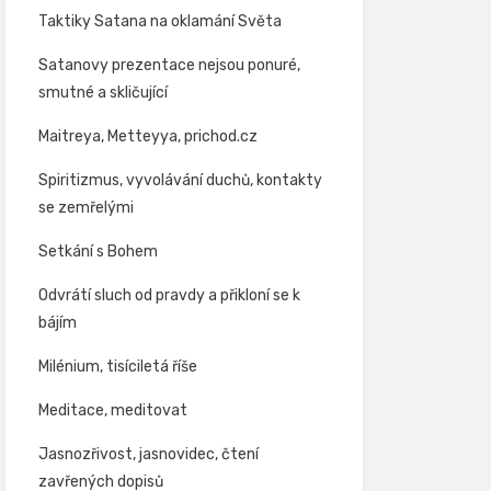
Taktiky Satana na oklamání Světa
Satanovy prezentace nejsou ponuré,
smutné a skličující
Maitreya, Metteyya, prichod.cz
Spiritizmus, vyvolávání duchů, kontakty
se zemřelými
Setkání s Bohem
Odvrátí sluch od pravdy a přikloní se k
bájím
Milénium, tisíciletá říše
Meditace, meditovat
Jasnozřivost, jasnovidec, čtení
zavřených dopisů