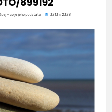
TO/899192
šuej – co je jeho podstata
3213 × 2328