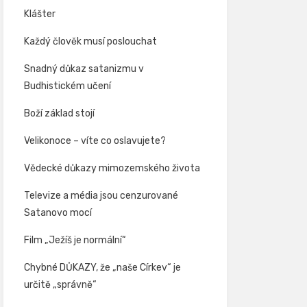
Klášter
Každý člověk musí poslouchat
Snadný důkaz satanizmu v
Budhistickém učení
Boží základ stojí
Velikonoce – víte co oslavujete?
Vědecké důkazy mimozemského života
Televize a média jsou cenzurované
Satanovo mocí
Film „Ježíš je normální“
Chybné DŮKAZY, že „naše Církev“ je
určitě „správně“