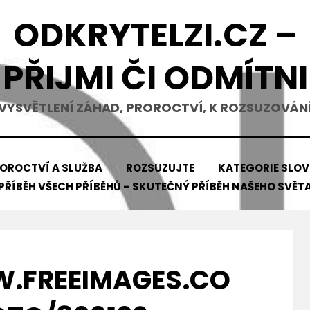
ODKRYTELZI.CZ –
PŘIJMI ČI ODMÍTNI
VYSVĚTLENÍ ZÁHAD, PROROCTVÍ, K ROZSUZOVÁN
OROCTVÍ A SLUŽBA
ROZSUZUJTE
KATEGORIE SLO
PŘÍBĚH VŠECH PŘÍBĚHŮ – SKUTEČNÝ PŘÍBĚH NAŠEHO SVĚT
.FREEIMAGES.CO