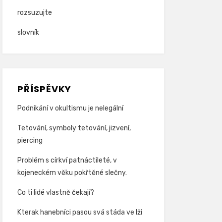
rozsuzujte
slovník
PŘÍSPĚVKY
Podnikání v okultismu je nelegální
Tetování, symboly tetování, jizvení,
piercing
Problém s církví patnáctileté, v
kojeneckém věku pokřtěné slečny.
Co ti lidé vlastně čekají?
Kterak hanebníci pasou svá stáda ve lži