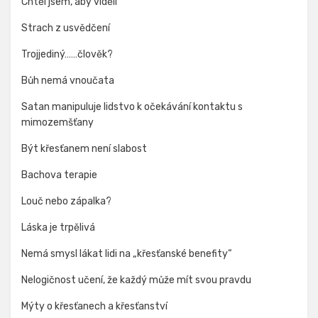
Chtěl jsem, aby viděli
Strach z usvědčení
Trojjediný……člověk?
Bůh nemá vnoučata
Satan manipuluje lidstvo k očekávání kontaktu s
mimozemšťany
Být křesťanem není slabost
Bachova terapie
Louč nebo zápalka?
Láska je trpělivá
Nemá smysl lákat lidi na „křesťanské benefity“
Nelogičnost učení, že každý může mít svou pravdu
Mýty o křesťanech a křesťanství