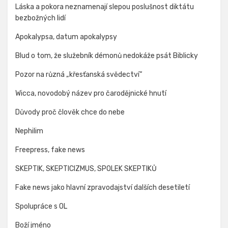
Láska a pokora neznamenají slepou poslušnost diktátu
bezbožných lidí
Apokalypsa, datum apokalypsy
Blud o tom, že služebník démonů nedokáže psát Biblicky
Pozor na různá „křesťanská svědectví“
Wicca, novodobý název pro čarodějnické hnutí
Důvody proč člověk chce do nebe
Nephilim
Freepress, fake news
SKEPTIK, SKEPTICIZMUS, SPOLEK SKEPTIKŮ
Fake news jako hlavní zpravodajství dalších desetiletí
Spolupráce s OL
Boží jméno