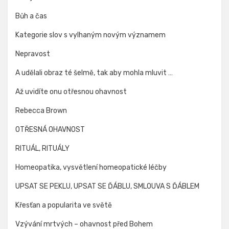
Bůh a čas
Kategorie slov s vylhaným novým významem
Nepravost
A udělali obraz té šelmě, tak aby mohla mluvit …
Až uvidíte onu otřesnou ohavnost
Rebecca Brown
OTŘESNÁ OHAVNOST
RITUÁL, RITUÁLY
Homeopatika, vysvětlení homeopatické léčby
UPSAT SE PEKLU, UPSAT SE ĎÁBLU, SMLOUVA S ĎÁBLEM
Křesťan a popularita ve světě
Vzývání mrtvých – ohavnost před Bohem