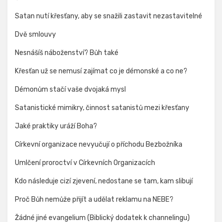
Satan nutí křesťany, aby se snažili zastavit nezastavitelné
Dvě smlouvy
Nesnášíš náboženství? Bůh také
Křesťan už se nemusí zajímat co je démonské a co ne?
Démonům stačí vaše dvojaká mysl
Satanistické mimikry, činnost satanistů mezi křesťany
Jaké praktiky uráží Boha?
Církevní organizace nevyučují o příchodu Bezbožníka
Umlčení proroctví v Církevních Organizacích
Kdo následuje cizí zjevení, nedostane se tam, kam slibují
Proč Bůh nemůže přijít a udělat reklamu na NEBE?
Žádné jiné evangelium (Biblický dodatek k channelingu)