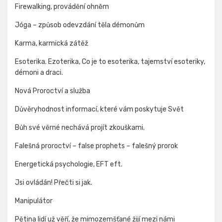
Firewalking, provádění ohněm
Jóga – způsob odevzdání těla démonům
Karma, karmická zátěž
Esoterika. Ezoterika, Co je to esoterika, tajemství esoteriky,
démoni a draci.
Nová Proroctví a služba
Důvěryhodnost informací, které vám poskytuje Svět
Bůh své věrné nechává projít zkouškami.
Falešná proroctví – false prophets – falešný prorok
Energetická psychologie, EFT eft.
Jsi ovládán! Přečti si jak.
Manipulátor
Pětina lidí už věří, že mimozemšťané žijí mezi námi