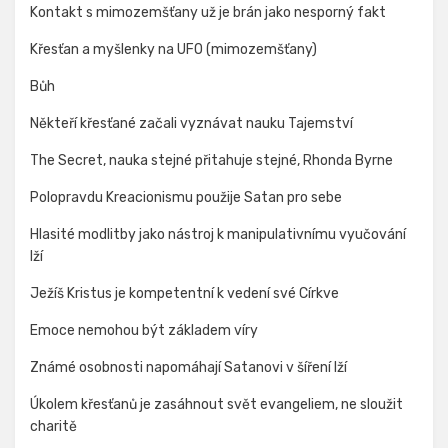
Kontakt s mimozemšťany už je brán jako nesporný fakt
Křesťan a myšlenky na UFO (mimozemšťany)
Bůh
Někteří křesťané začali vyznávat nauku Tajemství
The Secret, nauka stejné přitahuje stejné, Rhonda Byrne
Polopravdu Kreacionismu použije Satan pro sebe
Hlasité modlitby jako nástroj k manipulativnímu vyučování
lží
Ježíš Kristus je kompetentní k vedení své Církve
Emoce nemohou být základem víry
Známé osobnosti napomáhají Satanovi v šíření lží
Úkolem křesťanů je zasáhnout svět evangeliem, ne sloužit
charitě