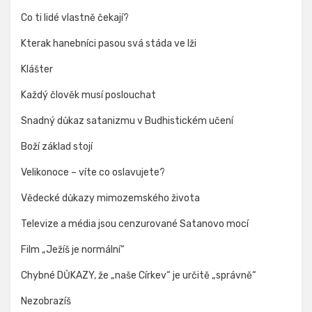
Co ti lidé vlastně čekají?
Kterak hanebníci pasou svá stáda ve lži
Klášter
Každý člověk musí poslouchat
Snadný důkaz satanizmu v Budhistickém učení
Boží základ stojí
Velikonoce – víte co oslavujete?
Vědecké důkazy mimozemského života
Televize a média jsou cenzurované Satanovo mocí
Film „Ježíš je normální“
Chybné DŮKAZY, že „naše Církev“ je určitě „správně“
Nezobrazíš