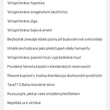
Vstupní brána: hypnóza
Vstupní brána: imaginativní okultní hry
Vstupní brána: jóga
Vstupní brána: bojová umění
Bezbožník zneužije lidské pýchy při budování své světovlády
Umělá neutralizace jako předstupeň vlády humanity
Vstupní brána: pasivní mysl, vyprázdněná mysl
Povolená témata kázání v křesťanských rezervacích
Ohavné kupčení s touhou křesťanů po duchovních prožitcích
Taraf? U Boha neznámé slovo
Rozsuzujte, jaké je vaše smýšlení před Bohem
Nepřidáš se k většině