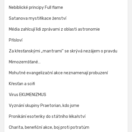
Nebiblické principy Full flame
Satanova mystifikace ženství
Média zahlcují lidi zprávami z oblasti astronomie
Přísloví
Za křesťanskými „mantrami“ se skrývá nezájem o pravdu
Mimozemšťané…
Mohutné evangelizační akce neznamenají probuzení
Křesťan a scifi
Virus EKUMENIZMUS
Vyznání skupiny Praetorian, kdo jsme
Pronikání esoteriky do státního lékařství
Charita, benefiční akce, boj proti potratům