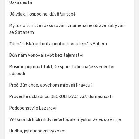
Úzká cesta
Já však, Hospodine, důvěřuji tobě
Mýtus o tom, že rozsuzování znamená nezdravé zabývání
se Satanem
Žádná lidská autorita není porovnatelná s Bohem
Bůh nám věnoval svět bez tajemství
Musíme přijmout fakt, že spoustu lidí naše svědectví
odsoudí
Proč Bůh chce, abychom milovali Pravdu?
Proveďte důkladnou DEOKULTIZACI vaší domácnosti
Podobenství o Lazarovi
Většina lidí Bibli nikdy nečetla, ale myslí si, že ví, co v ní je
Hudba, její duchovní význam