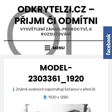
Přejít
ODKRYTELZI.CZ –
k
obsahu
PŘIJMI ČI ODMÍTNI
VYSVĚTLENÍ ZÁHAD, PROROCTVÍ, K
ROZSUZOVÁNÍ
MENU
MODEL-
2303361_1920
Zveřejněno
Známé osobnosti napomáhají Satanovi v šíření lží
6.11.2017
dne
1920 × 1280