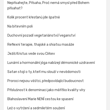
Nepřísahejte, Přísaha, Proč nemá smysl před Bohem
přísahat?
Kolik procent křesťanů jde špatně
Na bitevním poli
Duchovní pozadí vegetariánství/veganství
Reflexní terapie, thajské a shiatsu masáže
Ježíš Kristus vede svou Církev
Lunární a hormonální jóga nabízejí démonické uzdravení
Satan stojí o ty, kteří mu slouží v nevědomosti
Proroci nejsou věštci, předpovídající budoucnost
Příslušnost k denominaci jako měřítko kvality víry
Blahoslavení Marie NENÍ cestou ke spasení
Lež o vytržení a sedmiletém soužení