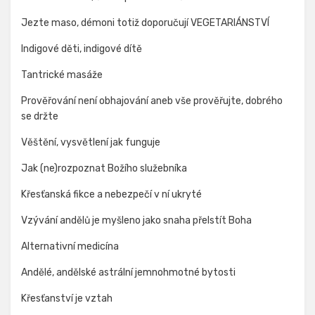
Jezte maso, démoni totiž doporučují VEGETARIÁNSTVÍ
Indigové děti, indigové dítě
Tantrické masáže
Prověřování není obhajování aneb vše prověřujte, dobrého
se držte
Věštění, vysvětlení jak funguje
Jak (ne)rozpoznat Božího služebníka
Křesťanská fikce a nebezpečí v ní ukryté
Vzývání andělů je myšleno jako snaha přelstít Boha
Alternativní medicína
Andělé, andělské astrální jemnohmotné bytosti
Křesťanství je vztah