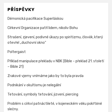
PŘÍSPĚVKY
Démonická pacifikace Superláskou
Církevní Organizace patří lidem, nikoliv Bohu
Strašení, zjevení, podivné úkazy po spiritizmu, člověk, který
otevřel „duchovní okno“
Poltergaist
Příklad manipulace překladu v NBK (Bible – překlad 21. století
– Bible 21)
Zrakové vjemy vnímáme jako by to byla pravda
Podnikání v okultismu je nelegální
Tetování, symboly tetování, jizvení, piercing
Problém s církví patnáctileté, v kojeneckém věku pokřtěné
slečny.