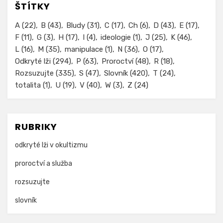
ŠTÍTKY
A
(22)
B
(43)
Bludy
(31)
C
(17)
Ch
(6)
D
(43)
E
(17)
F
(11)
G
(3)
H
(17)
I
(4)
ideologie
(1)
J
(25)
K
(46)
L
(16)
M
(35)
manipulace
(1)
N
(36)
O
(17)
Odkryté lži
(294)
P
(63)
Proroctví
(48)
R
(18)
Rozsuzujte
(335)
S
(47)
Slovník
(420)
T
(24)
totalita
(1)
U
(19)
V
(40)
W
(3)
Z
(24)
RUBRIKY
odkryté lži v okultizmu
proroctví a služba
rozsuzujte
slovník