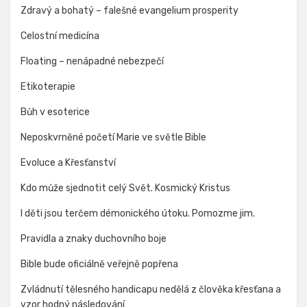
Zdravý a bohatý – falešné evangelium prosperity
Celostní medicína
Floating – nenápadné nebezpečí
Etikoterapie
Bůh v esoterice
Neposkvrněné početí Marie ve světle Bible
Evoluce a Křesťanství
Kdo může sjednotit celý Svět. Kosmický Kristus
I děti jsou terčem démonického útoku. Pomozme jim.
Pravidla a znaky duchovního boje
Bible bude oficiálně veřejně popřena
Zvládnutí tělesného handicapu nedělá z člověka křesťana a
vzor hodný následování