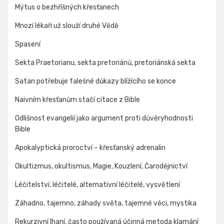
Mýtus o bezhříšných křesťanech
Mnozí lékaři už slouží druhé Vědě
Spasení
Sekta Praetorianu, sekta pretoriánů, pretoriánská sekta
Satan potřebuje falešné důkazy blížícího se konce
Naivním křesťanům stačí citace z Bible
Odlišnost evangelií jako argument proti důvěryhodnosti
Bible
Apokalyptická proroctví – křesťanský adrenalin
Okultizmus, okultismus, Magie, Kouzlení, Čarodějnictví
Léčitelství, léčitelé, alternativní léčitelé, vysvětlení
Záhadno, tajemno, záhady světa, tajemné věci, mystika
Rekurzivní lhaní, často používaná účinná metoda klamání