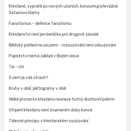
Křesťané, vyprahlí po nových učeních, konzumují převážně
Satanovo klamy
Fanatismus – definice fanatismu
Křesťanství není jen berlička pro drogově závislé
Biblický pohled na souzení – rozsuzování není odsuzování
Papežství nemá základ v Božím slově
Tai – chi
O čem je váš strach?
Kruhy v obilí, piktogramy v obilí
Velké procento křesťanů nesnese hutný duchovní pokrm
Utrpení křesťanů není znamením doby konce
Tělesné principy v křesťanském vyučování